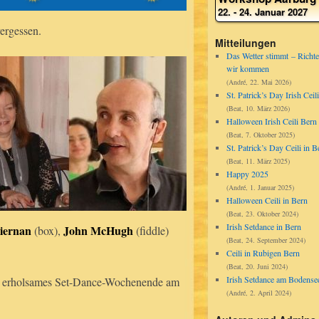
Sa, 14. Nov, 13h00 - 17h00
Irish Set Dancing
22. - 24. Januar 2027
So, 22. Nov, 19:00-21:00
Set Dance - Caller: Eva
ergessen.
So, 6. Dez, 19:00-21:00
Set Dance - Caller: Manuela
Mitteilungen
Das Wetter stimmt – Richte
Sa, 12. Dez, 13h00 - 17h00
Irish Set Dancing
wir kommen
Sa, 9. Jan, 13h00 - 17h00
Irish Set Dancing
(André, 22. Mai 2026)
Sa, 13. Feb, 13h00 - 17h00
Irish Set Dancing
St. Patrick’s Day Irish Ceili
Sa, 13. Mär, 13h00 - 17h00
Irish Set Dancing
(Beat, 10. März 2026)
Halloween Irish Ceili Bern
(Beat, 7. Oktober 2025)
St. Patrick’s Day Ceili in B
(Beat, 11. März 2025)
Happy 2025
(André, 1. Januar 2025)
Halloween Ceili in Bern
(Beat, 23. Oktober 2024)
Irish Setdance in Bern
iernan
John McHugh
(box),
(fiddle)
(Beat, 24. September 2024)
Ceili in Rubigen Bern
(Beat, 20. Juni 2024)
Irish Setdance am Bodense
eres, erholsames Set-Dance-Wochenende am
(André, 2. April 2024)