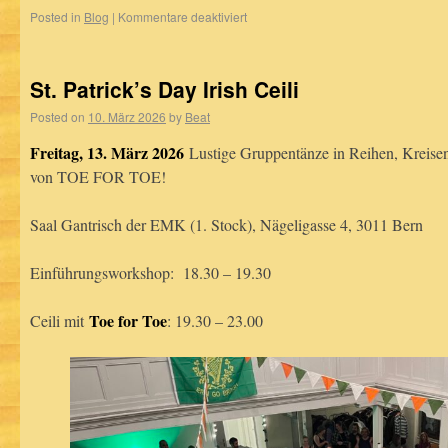
Posted in
Blog
|
Kommentare deaktiviert
St. Patrick’s Day Irish Ceili
Posted on
10. März 2026
by
Beat
Freitag, 13. März 2026
Lustige Gruppentänze in Reihen, Kreise
von TOE FOR TOE!
Saal Gantrisch der EMK (1. Stock), Nägeligasse 4, 3011 Bern
Einführungsworkshop: 18.30 – 19.30
Toe for Toe
Ceili mit
: 19.30 – 23.00