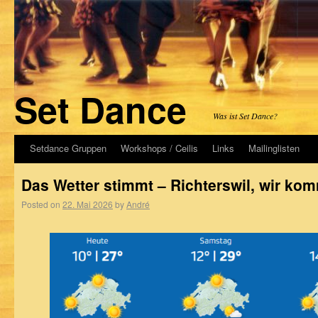
Set Dance
Was ist Set Dance?
Setdance Gruppen
Workshops / Ceilis
Links
Mailinglisten
Das Wetter stimmt – Richterswil, wir ko
Posted on
22. Mai 2026
by
André