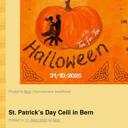
Posted in
Blog
|
Kommentare deaktiviert
St. Patrick’s Day Ceili in Bern
Posted on
11. März 2025
by
Beat