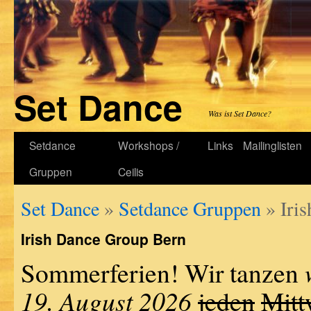
Set Dance
Was ist Set Dance?
Setdance
Workshops /
Links
Mailinglisten
Gruppen
Ceilis
Set Dance
»
Setdance Gruppen
» Iri
Irish Dance Group Bern
Sommerferien! Wir tanzen
19. August 2026
jeden
Mitt