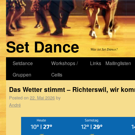
Set Dance
Was ist Set Dance?
Setdance
Workshops /
Links
Mailinglisten
Gruppen
Ceilis
Das Wetter stimmt – Richterswil, wir ko
Posted on
22. Mai 2026
by
André