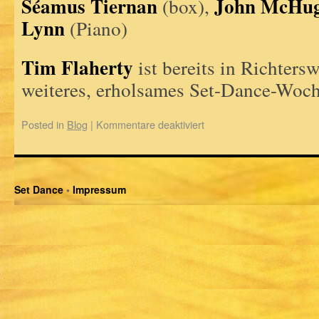
Séamus Tiernan
John McHu
(box),
Lynn
(Piano)
Tim Flaherty
ist bereits in Richtersw
weiteres, erholsames Set-Dance-Woc
Posted in
Blog
|
Kommentare deaktiviert
Set Dance
•
Impressum