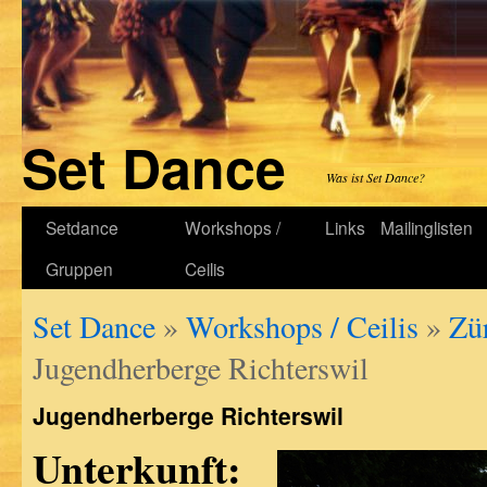
Set Dance
Was ist Set Dance?
Setdance
Workshops /
Links
Mailinglisten
Gruppen
Ceilis
Set Dance
»
Workshops / Ceilis
»
Zür
Jugendherberge Richterswil
Jugendherberge Richterswil
Unterkunft: