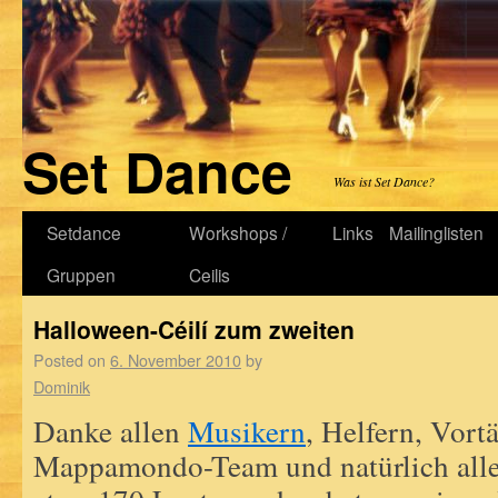
Set Dance
Was ist Set Dance?
Setdance
Workshops /
Links
Mailinglisten
Gruppen
Ceilis
Halloween-Céilí zum zweiten
Posted on
6. November 2010
by
Dominik
Danke allen
Musikern
, Helfern, Vort
Mappamondo-Team und natürlich all