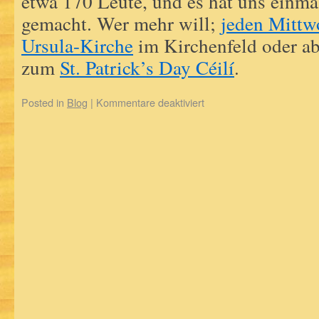
etwa 170 Leute, und es hat uns einma
gemacht. Wer mehr will;
jeden Mittw
Ursula-Kirche
im Kirchenfeld oder a
zum
St. Patrick’s Day Céilí
.
Posted in
Blog
|
Kommentare deaktiviert