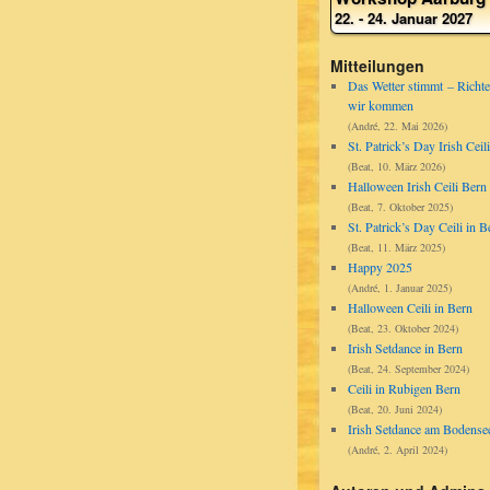
Sa, 14. Nov, 13h00 - 17h00
Irish Set Dancing
22. - 24. Januar 2027
So, 22. Nov, 19:00-21:00
Set Dance - Caller: Eva
So, 6. Dez, 19:00-21:00
Set Dance - Caller: Manuela
Mitteilungen
Das Wetter stimmt – Richte
Sa, 12. Dez, 13h00 - 17h00
Irish Set Dancing
wir kommen
Sa, 9. Jan, 13h00 - 17h00
Irish Set Dancing
(André, 22. Mai 2026)
Sa, 13. Feb, 13h00 - 17h00
Irish Set Dancing
St. Patrick’s Day Irish Ceili
Sa, 13. Mär, 13h00 - 17h00
Irish Set Dancing
(Beat, 10. März 2026)
Halloween Irish Ceili Bern
(Beat, 7. Oktober 2025)
St. Patrick’s Day Ceili in B
(Beat, 11. März 2025)
Happy 2025
(André, 1. Januar 2025)
Halloween Ceili in Bern
(Beat, 23. Oktober 2024)
Irish Setdance in Bern
(Beat, 24. September 2024)
Ceili in Rubigen Bern
(Beat, 20. Juni 2024)
Irish Setdance am Bodense
(André, 2. April 2024)