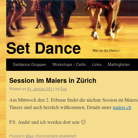
Set Dance
Was ist Set Dance?
Setdance Gruppen
Workshops / Ceilis
Links
Mailinglisten
Session im Maiers in Zürich
Posted on
31. Januar 2011
by
Eva
Am Mittwoch den 2. Februar findet die nächste Session im Maiers a
Tänzer sind auch herzlich willkommen, Details unter
maiers.ch
P.S. André und ich werden dort sein 🙂
Posted in
Blog
|
Kommentare deaktiviert