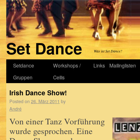
Set Dance
Was ist Set Dance?
Setdance
Workshops /
Links
Mailinglisten
Gruppen
Ceilis
Irish Dance Show!
Posted on
26. März 2011
by
André
Von einer Tanz Vorführung
wurde gesprochen. Eine