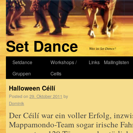
Set Dance
Was ist Set Dance?
Setdance
Workshops /
Links
Mailinglisten
Gruppen
Ceilis
Halloween Céilí
Posted on
29. Oktober 2011
by
Dominik
Der Céilí war ein voller Erfolg, inzw
Mappamondo-Team sogar irische Fahn