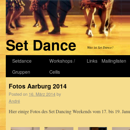
Set Dance
Was ist Set Dance?
Setdance
Workshops /
Links
Mailinglisten
Gruppen
Ceilis
Fotos Aarburg 2014
Posted on
16. März 2014
by
André
Hier einige Fotos des Set Dancing Weekends vom 17. bis 19. Janu