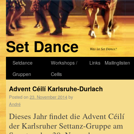
Set Dance
Was ist Set Dance?
Setdance
Workshops /
Links
Mailinglisten
Gruppen
Ceilis
Advent Céilí Karlsruhe-Durlach
Posted on
23. November 2014
by
André
Dieses Jahr findet die Advent Céilí
der Karlsruher Settanz-Gruppe am