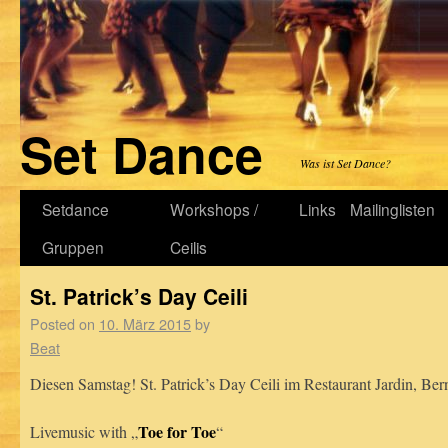
Set Dance
Was ist Set Dance?
Setdance
Workshops /
Links
Mailinglisten
Gruppen
Ceilis
St. Patrick’s Day Ceili
Posted on
10. März 2015
by
Beat
Diesen Samstag! St. Patrick’s Day Ceili im Restaurant Jardin, Ber
Toe for Toe
Livemusic with „
“