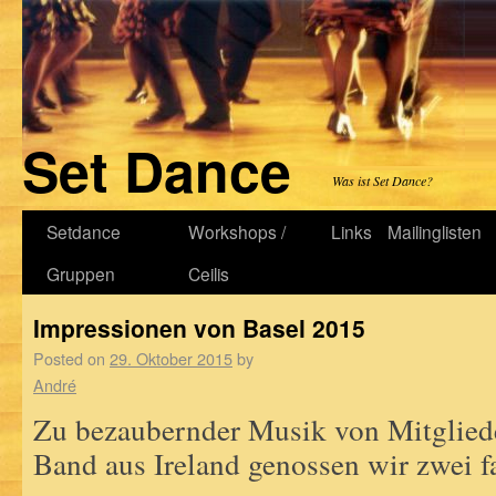
Set Dance
Was ist Set Dance?
Setdance
Workshops /
Links
Mailinglisten
Gruppen
Ceilis
Impressionen von Basel 2015
Posted on
29. Oktober 2015
by
André
Zu bezaubernder Musik von Mitgliede
Band aus Ireland genossen wir zwei fa