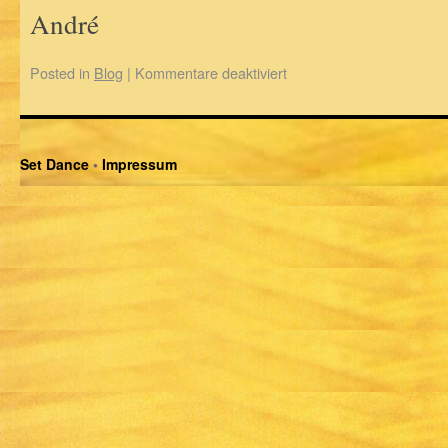
André
Posted in
Blog
|
Kommentare deaktiviert
Set Dance
•
Impressum