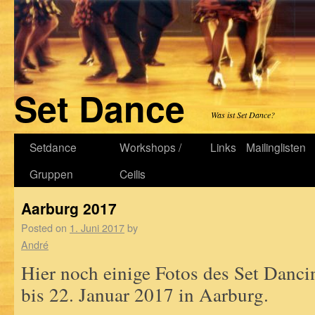
Set Dance
Was ist Set Dance?
Setdance
Workshops /
Links
Mailinglisten
Gruppen
Ceilis
Aarburg 2017
Posted on
1. Juni 2017
by
André
Hier noch einige Fotos des Set Danc
bis 22. Januar 2017 in Aarburg.