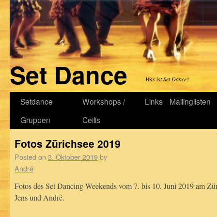
Set Dance
Was ist Set Dance?
Setdance
Workshops /
Links
Mailinglisten
Gruppen
Ceilis
Fotos Zürichsee 2019
Posted on
3. Oktober 2019
by
André
Fotos des Set Dancing Weekends vom 7. bis 10. Juni 2019 am Züri
Jens und André.